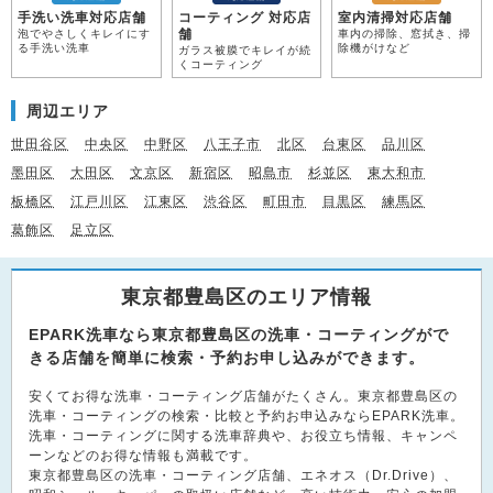
手洗い洗車対応店舗
コーティング 対応店
室内清掃対応店舗
舗
泡でやさしくキレイにす
車内の掃除、窓拭き、掃
る手洗い洗車
除機がけなど
ガラス被膜でキレイが続
くコーティング
周辺エリア
世田谷区
中央区
中野区
八王子市
北区
台東区
品川区
墨田区
大田区
文京区
新宿区
昭島市
杉並区
東大和市
板橋区
江戸川区
江東区
渋谷区
町田市
目黒区
練馬区
葛飾区
足立区
東京都豊島区のエリア情報
EPARK洗車なら東京都豊島区の洗車・コーティングがで
きる店舗を簡単に検索・予約お申し込みができます。
安くてお得な洗車・コーティング店舗がたくさん。東京都豊島区の
洗車・コーティングの検索・比較と予約お申込みならEPARK洗車。
洗車・コーティングに関する洗車辞典や、お役立ち情報、キャンペ
ーンなどのお得な情報も満載です。
東京都豊島区の洗車・コーティング店舗、エネオス（Dr.Drive）、