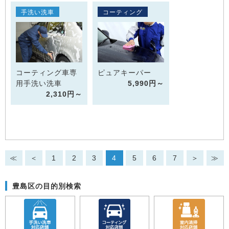
手洗い洗車
コーティング
コーティング車専
ピュアキーパー
用手洗い洗車
5,990円～
2,310円～
≪
＜
1
2
3
4
5
6
7
＞
≫
豊島区の目的別検索