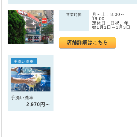
月～土：8:00～
営業時間
19:00
定休日：日祝、年
始1月1日～1月3日
店舗詳細はこちら
手洗い洗車
手洗い洗車
2,970円～