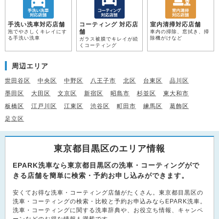
手洗い洗車対応店舗
コーティング 対応店
室内清掃対応店舗
舗
泡でやさしくキレイにす
車内の掃除、窓拭き、掃
る手洗い洗車
除機がけなど
ガラス被膜でキレイが続
くコーティング
周辺エリア
世田谷区
中央区
中野区
八王子市
北区
台東区
品川区
墨田区
大田区
文京区
新宿区
昭島市
杉並区
東大和市
板橋区
江戸川区
江東区
渋谷区
町田市
練馬区
葛飾区
足立区
東京都目黒区のエリア情報
EPARK洗車なら東京都目黒区の洗車・コーティングがで
きる店舗を簡単に検索・予約お申し込みができます。
安くてお得な洗車・コーティング店舗がたくさん。東京都目黒区の
洗車・コーティングの検索・比較と予約お申込みならEPARK洗車。
洗車・コーティングに関する洗車辞典や、お役立ち情報、キャンペ