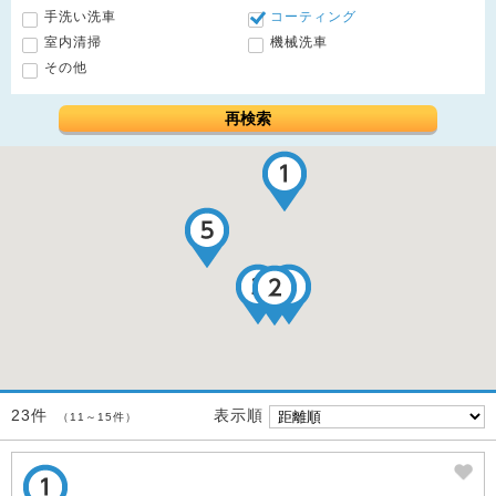
手洗い洗車
コーティング
室内清掃
機械洗車
その他
再検索
表示順
23件
（11～15件）