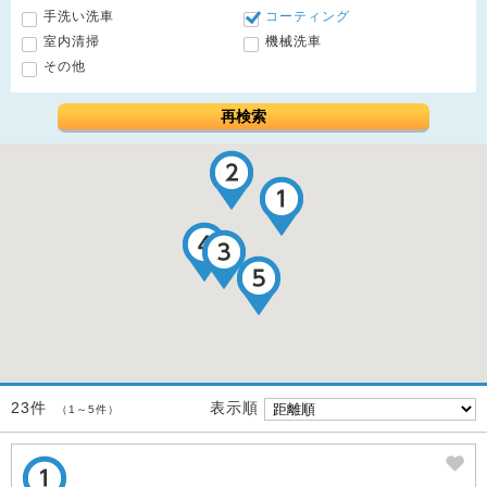
手洗い洗車
コーティング
室内清掃
機械洗車
その他
再検索
表示順
23件
（1～5件）