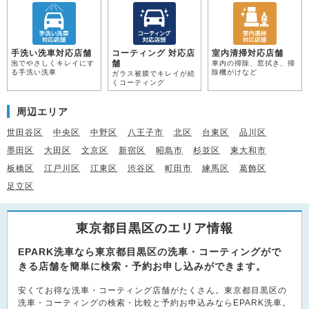
手洗い洗車対応店舗
コーティング 対応店
室内清掃対応店舗
舗
泡でやさしくキレイにす
車内の掃除、窓拭き、掃
る手洗い洗車
除機がけなど
ガラス被膜でキレイが続
くコーティング
周辺エリア
世田谷区
中央区
中野区
八王子市
北区
台東区
品川区
墨田区
大田区
文京区
新宿区
昭島市
杉並区
東大和市
板橋区
江戸川区
江東区
渋谷区
町田市
練馬区
葛飾区
足立区
東京都目黒区のエリア情報
EPARK洗車なら東京都目黒区の洗車・コーティングがで
きる店舗を簡単に検索・予約お申し込みができます。
安くてお得な洗車・コーティング店舗がたくさん。東京都目黒区の
洗車・コーティングの検索・比較と予約お申込みならEPARK洗車。