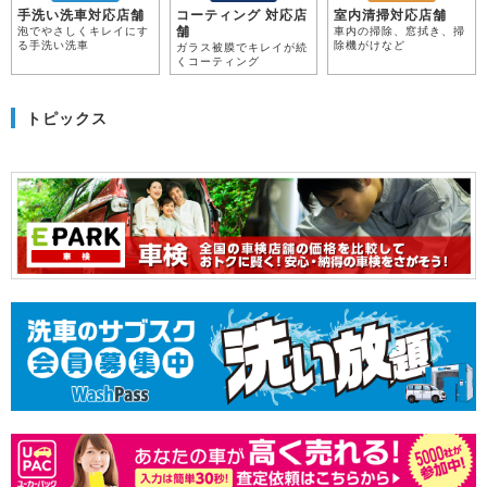
手洗い洗車対応店舗
コーティング 対応店
室内清掃対応店舗
舗
泡でやさしくキレイにす
車内の掃除、窓拭き、掃
る手洗い洗車
除機がけなど
ガラス被膜でキレイが続
くコーティング
トピックス