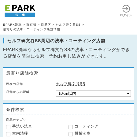
ログイン
EPARK洗車
>
東京都
>
目黒区
>
セルフ碑文谷SS
>
最寄りの洗車・コーティング店舗情報
セルフ碑文谷SS周辺の洗車・コーティング店舗
EPARK洗車ならセルフ碑文谷SSの洗車・コーティングができ
る店舗を簡単に検索・予約お申し込みができます。
最寄り店舗検索
セルフ碑文谷SS
現在の店舗
店舗からの距離
条件検索
商品カテゴリ
手洗い洗車
コーティング
室内清掃
機械洗車