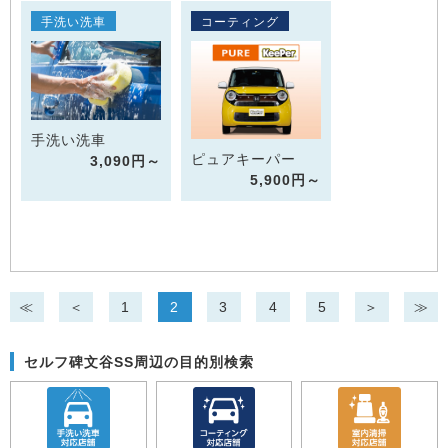
手洗い洗車
コーティング
手洗い洗車
ピュアキーパー
3,090円～
5,900円～
≪
＜
1
2
3
4
5
＞
≫
セルフ碑文谷SS周辺の目的別検索