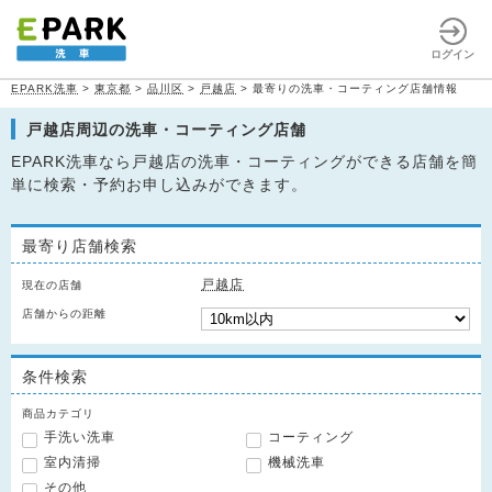
ログイン
EPARK洗車
>
東京都
>
品川区
>
戸越店
>
最寄りの洗車・コーティング店舗情報
戸越店周辺の洗車・コーティング店舗
EPARK洗車なら戸越店の洗車・コーティングができる店舗を簡
単に検索・予約お申し込みができます。
最寄り店舗検索
戸越店
現在の店舗
店舗からの距離
条件検索
商品カテゴリ
手洗い洗車
コーティング
室内清掃
機械洗車
その他