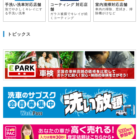
手洗い洗車対応店舗
コーティング 対応店
室内清掃対応店舗
舗
泡でやさしくキレイにす
車内の掃除、窓拭き、掃
る手洗い洗車
除機がけなど
ガラス被膜でキレイが続
くコーティング
トピックス