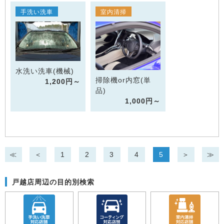
手洗い洗車
室内清掃
水洗い洗車(機械)
掃除機or内窓(単
1,200円～
品)
1,000円～
≪
＜
1
2
3
4
5
＞
≫
戸越店周辺の目的別検索