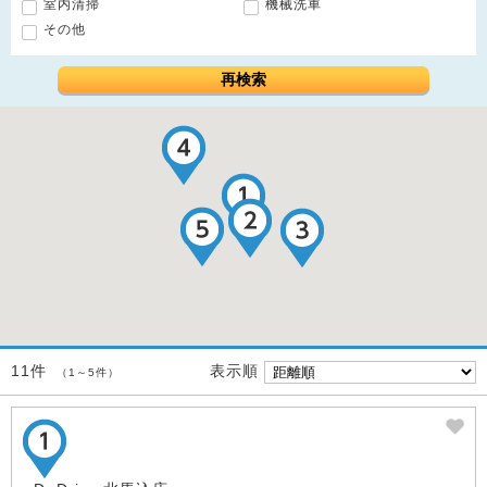
室内清掃
機械洗車
その他
再検索
表示順
11件
（1～5件）