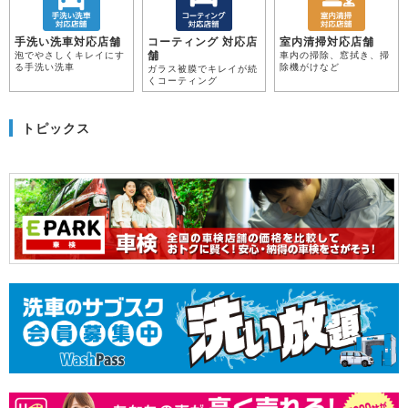
手洗い洗車対応店舗
コーティング 対応店
室内清掃対応店舗
舗
泡でやさしくキレイにす
車内の掃除、窓拭き、掃
る手洗い洗車
除機がけなど
ガラス被膜でキレイが続
くコーティング
トピックス