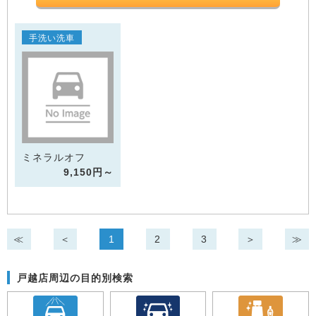
手洗い洗車
ミネラルオフ
9,150円～
≪
＜
1
2
3
＞
≫
戸越店周辺の目的別検索