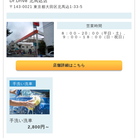
Dr.Drive 北馬込店
〒143-0021 東京都大田区北馬込1-33-5
営業時間
８：００－２0：００（平日・土）、
９：００－１８：００（日・祝日）
店舗詳細はこちら
手洗い洗車
手洗い洗車
2,800円～