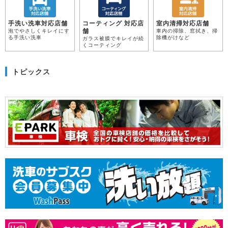
手洗い洗車対応店舗
コーティング 対応店
室内清掃対応店舗
舗
泡でやさしくキレイにす
車内の掃除、窓拭き、掃
る手洗い洗車
除機がけなど
ガラス被膜でキレイが続
くコーティング
トピックス