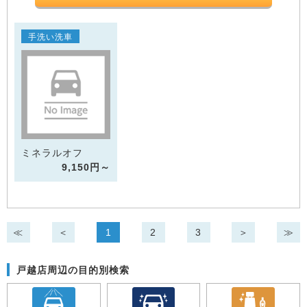
手洗い洗車
ミネラルオフ
9,150円～
≪
＜
1
2
3
＞
≫
戸越店周辺の目的別検索