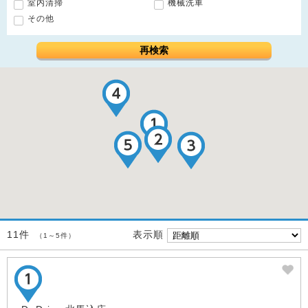
室内清掃
機械洗車
その他
再検索
表示順
11件
（1～5件）