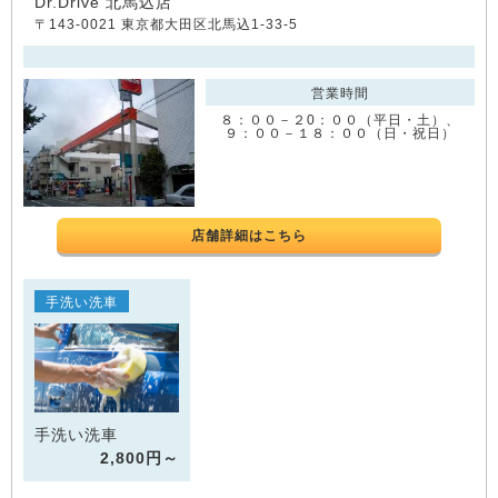
Dr.Drive 北馬込店
〒143-0021 東京都大田区北馬込1-33-5
営業時間
８：００－２0：００（平日・土）、
９：００－１８：００（日・祝日）
店舗詳細はこちら
手洗い洗車
手洗い洗車
2,800円～