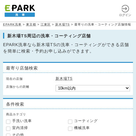
ログイン
EPARK洗車
>
東京都
>
江東区
>
新木場TS
>
最寄りの洗車・コーティング店舗情報
新木場TS周辺の洗車・コーティング店舗
EPARK洗車なら新木場TSの洗車・コーティングができる店舗
を簡単に検索・予約お申し込みができます。
最寄り店舗検索
新木場TS
現在の店舗
店舗からの距離
条件検索
商品カテゴリ
手洗い洗車
コーティング
室内清掃
機械洗車
その他