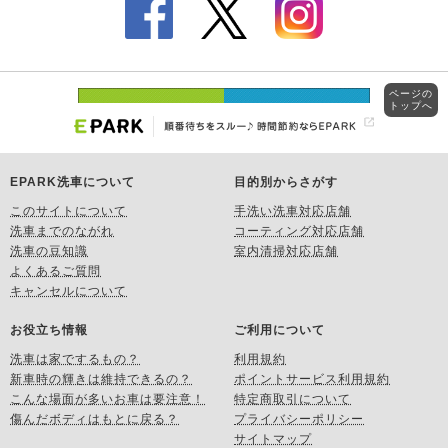
ページの
トップへ
EPARK洗車について
目的別からさがす
このサイトについて
手洗い洗車対応店舗
洗車までのながれ
コーティング対応店舗
洗車の豆知識
室内清掃対応店舗
よくあるご質問
キャンセルについて
お役立ち情報
ご利用について
洗車は家でするもの？
利用規約
新車時の輝きは維持できるの？
ポイントサービス利用規約
こんな場面が多いお車は要注意！
特定商取引について
傷んだボディはもとに戻る？
プライバシーポリシー
サイトマップ