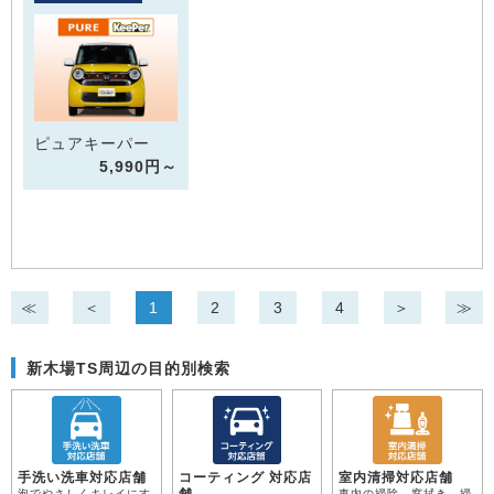
ピュアキーパー
5,990円～
≪
＜
1
2
3
4
＞
≫
新木場TS周辺の目的別検索
手洗い洗車対応店舗
コーティング 対応店
室内清掃対応店舗
泡でやさしくキレイにす
車内の掃除、窓拭き、掃