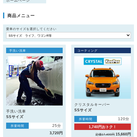
ホームページ
商品メニュー
愛車のサイズを選択してください
手洗い洗車
コーティング
クリスタルキーパー
SSサイズ
手洗い洗車
SSサイズ
120分
所要時間
25分
所要時間
1,740円おトク！
3,720円
15,660円
定価17,400円