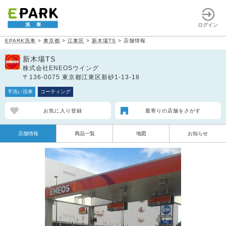
ログイン
EPARK洗車
>
東京都
>
江東区
>
新木場TS
>
店舗情報
新木場TS
株式会社ENEOSウイング
〒136-0075 東京都江東区新砂1-13-18
手洗い洗車
コーティング
お気に入り登録
最寄りの店舗をさがす
店舗情報
商品一覧
地図
お知らせ