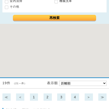
室内清掃
機械洗車
その他
再検索
表示順
19件
（21～件）
≪
＜
1
2
3
4
＞
≫