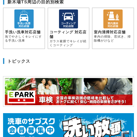
新木場TS周辺の目的別検索
手洗い洗車対応店舗
コーティング 対応店
室内清掃対応店舗
舗
泡でやさしくキレイにす
車内の掃除、窓拭き、掃
る手洗い洗車
除機がけなど
ガラス被膜でキレイが続
くコーティング
トピックス