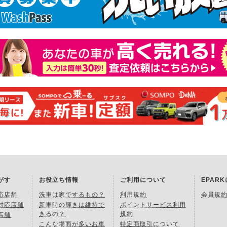
がす
お役立ち情報
ご利用について
EPAR
応店舗
洗車は家でするもの？
利用規約
会員規
対応店舗
新車時の輝きは維持で
ポイントサービス利用
きるの？
規約
店舗
こんな場面が多いお車
特定商取引について