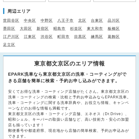
周辺エリア
世田谷区
中央区
中野区
八王子市
北区
台東区
品川区
墨田区
大田区
新宿区
昭島市
杉並区
東大和市
板橋区
江戸川区
江東区
渋谷区
町田市
目黒区
練馬区
葛飾区
足立区
東京都文京区のエリア情報
EPARK洗車なら東京都文京区の洗車・コーティングがで
きる店舗を簡単に検索・予約お申し込みができます。
安くてお得な洗車・コーティング店舗がたくさん。東京都文京区の
洗車・コーティングの検索・比較と予約お申込みならEPARK洗車。
洗車・コーティングに関する洗車辞典や、お役立ち情報、キャンペ
ーンなどのお得な情報も満載です。
東京都文京区の洗車・コーティング店舗、エネオス（Dr.Drive）、
昭和シェル、キーパーの取扱い店舗など、高い技術力・安心の加盟
店も揃っています！
郵便番号や都道府県、現在地から店舗の簡単検索、予約お申込みが
できます。