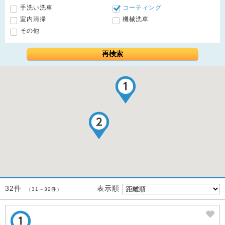
手洗い洗車
コーティング
室内清掃
機械洗車
その他
再検索
表示順
32件
（31～32件）