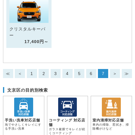
クリスタルキーパ
ー
17,400円～
≪
＜
1
2
3
4
5
6
7
＞
≫
文京区の目的別検索
手洗い洗車対応店舗
コーティング 対応店
室内清掃対応店舗
舗
泡でやさしくキレイにす
車内の掃除、窓拭き、掃
る手洗い洗車
除機がけなど
ガラス被膜でキレイが続
くコーティング