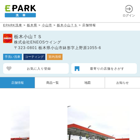
ログイン
EPARK洗車
>
栃木県
>
小山市
>
栃木小山ＴＳ
>
店舗情報
栃木小山ＴＳ
株式会社ENEOSウイング
〒323-0801 栃木県小山市鉢形字上野原1055-6
手洗い洗車
コーティング
室内清掃
お気に入り登録
最寄りの店舗をさがす
店舗情報
商品一覧
地図
お知らせ