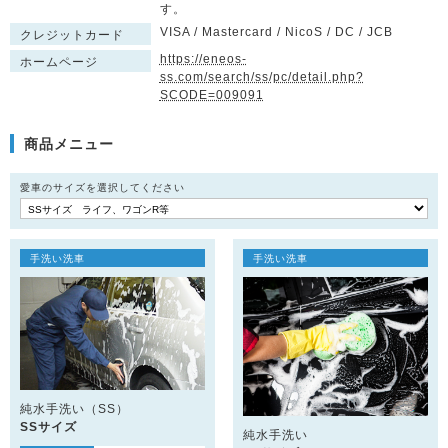
す。
VISA / Mastercard / NicoS / DC / JCB
クレジットカード
https://eneos-
ホームページ
ss.com/search/ss/pc/detail.php?
SCODE=009091
商品メニュー
愛車のサイズを選択してください
手洗い洗車
手洗い洗車
純水手洗い（SS）
SSサイズ
純水手洗い