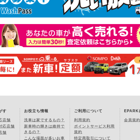
がす
お役立ち情報
ご利用について
EPAR
応店舗
洗車は家でするもの？
利用規約
会員規
対応店舗
新車時の輝きは維持で
ポイントサービス利用
きるの？
規約
店舗
こんな場面が多いお車
特定商取引について