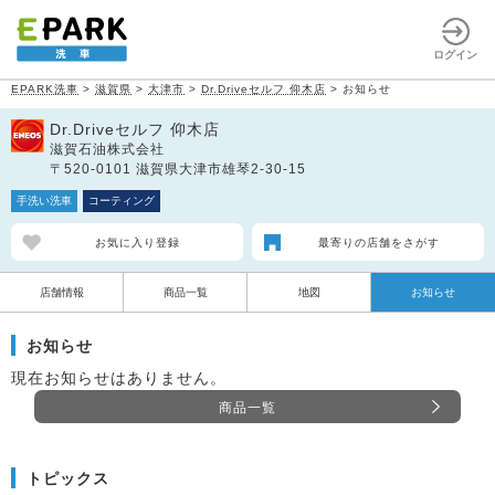
ログイン
EPARK洗車
>
滋賀県
>
大津市
>
Dr.Driveセルフ 仰木店
>
お知らせ
Dr.Driveセルフ 仰木店
滋賀石油株式会社
〒520-0101 滋賀県大津市雄琴2-30-15
手洗い洗車
コーティング
お気に入り登録
最寄りの店舗をさがす
店舗情報
商品一覧
地図
お知らせ
お知らせ
現在お知らせはありません。
商品一覧
トピックス