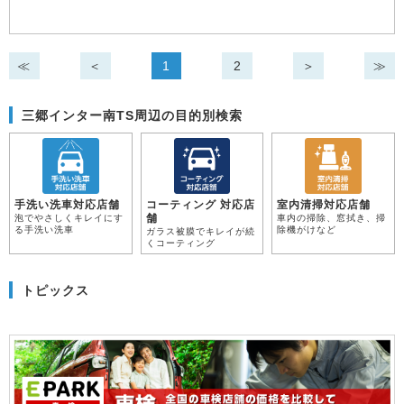
≪
＜
1
2
＞
≫
三郷インター南TS周辺の目的別検索
手洗い洗車対応店舗
コーティング 対応店
室内清掃対応店舗
舗
泡でやさしくキレイにす
車内の掃除、窓拭き、掃
る手洗い洗車
除機がけなど
ガラス被膜でキレイが続
くコーティング
トピックス