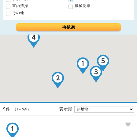
室内清掃
機械洗車
その他
再検索
表示順
9件
（1～5件）