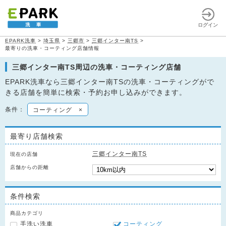
ログイン
EPARK洗車
>
埼玉県
>
三郷市
>
三郷インター南TS
>
最寄りの洗車・コーティング店舗情報
三郷インター南TS周辺の洗車・コーティング店舗
EPARK洗車なら三郷インター南TSの洗車・コーティングがで
きる店舗を簡単に検索・予約お申し込みができます。
条件：
コーティング
×
最寄り店舗検索
三郷インター南TS
現在の店舗
店舗からの距離
条件検索
商品カテゴリ
手洗い洗車
コーティング