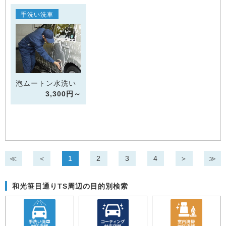
手洗い洗車
泡ムートン水洗い
3,300円～
≪
＜
1
2
3
4
＞
≫
和光笹目通りTS周辺の目的別検索