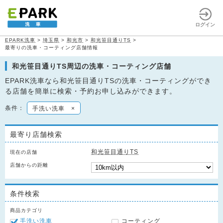
ログイン
EPARK洗車
>
埼玉県
>
和光市
>
和光笹目通りTS
>
最寄りの洗車・コーティング店舗情報
和光笹目通りTS周辺の洗車・コーティング店舗
EPARK洗車なら和光笹目通りTSの洗車・コーティングができ
る店舗を簡単に検索・予約お申し込みができます。
条件：
手洗い洗車
×
最寄り店舗検索
和光笹目通りTS
現在の店舗
店舗からの距離
条件検索
商品カテゴリ
手洗い洗車
コーティング