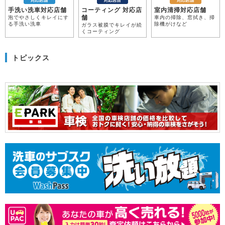
手洗い洗車対応店舗
コーティング 対応店
室内清掃対応店舗
舗
泡でやさしくキレイにす
車内の掃除、窓拭き、掃
る手洗い洗車
除機がけなど
ガラス被膜でキレイが続
くコーティング
トピックス