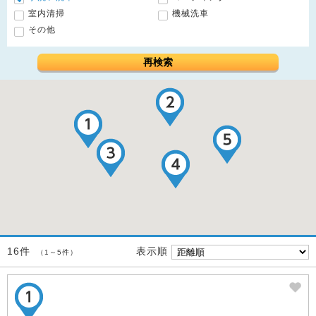
室内清掃
機械洗車
その他
再検索
表示順
16件
（1～5件）