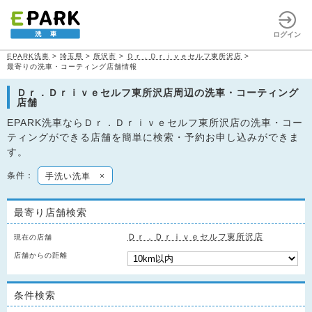
ログイン
EPARK洗車
>
埼玉県
>
所沢市
>
Ｄｒ．Ｄｒｉｖｅセルフ東所沢店
>
最寄りの洗車・コーティング店舗情報
Ｄｒ．Ｄｒｉｖｅセルフ東所沢店周辺の洗車・コーティング
店舗
EPARK洗車ならＤｒ．Ｄｒｉｖｅセルフ東所沢店の洗車・コー
ティングができる店舗を簡単に検索・予約お申し込みができま
す。
条件：
手洗い洗車
×
最寄り店舗検索
Ｄｒ．Ｄｒｉｖｅセルフ東所沢店
現在の店舗
店舗からの距離
条件検索