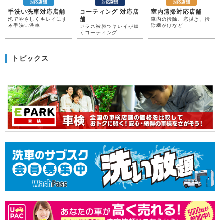
手洗い洗車対応店舗
コーティング 対応店
室内清掃対応店舗
舗
泡でやさしくキレイにす
車内の掃除、窓拭き、掃
る手洗い洗車
除機がけなど
ガラス被膜でキレイが続
くコーティング
トピックス