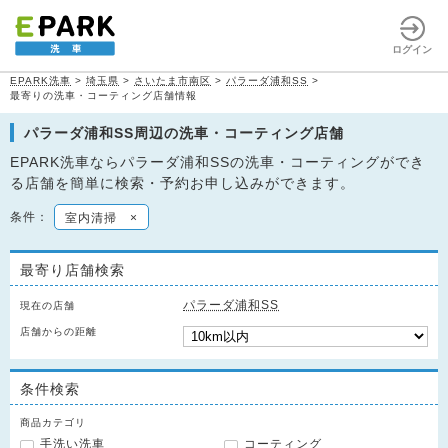
ログイン
EPARK洗車
>
埼玉県
>
さいたま市南区
>
パラーダ浦和SS
>
最寄りの洗車・コーティング店舗情報
パラーダ浦和SS周辺の洗車・コーティング店舗
EPARK洗車ならパラーダ浦和SSの洗車・コーティングができ
る店舗を簡単に検索・予約お申し込みができます。
条件：
室内清掃
×
最寄り店舗検索
パラーダ浦和SS
現在の店舗
店舗からの距離
条件検索
商品カテゴリ
手洗い洗車
コーティング