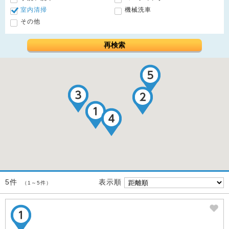
室内清掃
機械洗車
その他
再検索
表示順
5件
（1～5件）