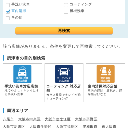
手洗い洗車
コーティング
室内清掃
機械洗車
その他
再検索
該当店舗がありません。条件を変更して再検索してください。
摂津市の目的別検索
手洗い洗車対応店舗
コーティング 対応店
室内清掃対応店舗
舗
泡でやさしくキレイにす
車内の掃除、窓拭き、掃
る手洗い洗車
除機がけなど
ガラス被膜でキレイが続
くコーティング
周辺エリア
八尾市
大阪市中央区
大阪市住之江区
大阪市平野区
大阪市淀川区
大阪市生野区
大阪市福島区
岸和田市
東大阪市