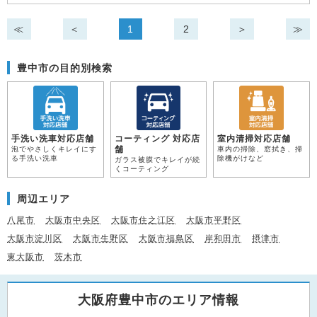
≪
＜
1
2
＞
≫
豊中市の目的別検索
手洗い洗車対応店舗
コーティング 対応店
室内清掃対応店舗
舗
泡でやさしくキレイにす
車内の掃除、窓拭き、掃
る手洗い洗車
除機がけなど
ガラス被膜でキレイが続
くコーティング
周辺エリア
八尾市
大阪市中央区
大阪市住之江区
大阪市平野区
大阪市淀川区
大阪市生野区
大阪市福島区
岸和田市
摂津市
東大阪市
茨木市
大阪府豊中市のエリア情報