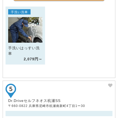
手洗い洗車
手洗いはっすい洗
車
2,079円～
Dr.Driveセルフネオス杭瀬SS
〒660-0822 兵庫県尼崎市杭瀬南新町4丁目1ー30