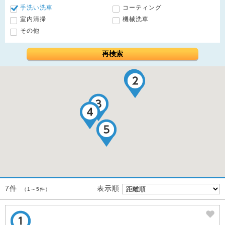
手洗い洗車
コーティング
室内清掃
機械洗車
その他
再検索
表示順
7件
（1～5件）