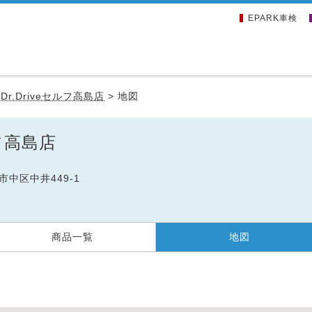
EPARK車検
>
Dr.Driveセルフ高島店
>
地図
ルフ高島店
山市中区中井449-1
商品一覧
地図