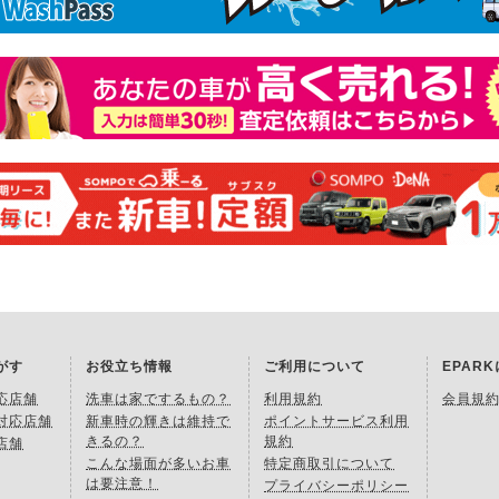
がす
お役立ち情報
ご利用について
EPAR
応店舗
洗車は家でするもの？
利用規約
会員規
対応店舗
新車時の輝きは維持で
ポイントサービス利用
きるの？
規約
店舗
こんな場面が多いお車
特定商取引について
は要注意！
プライバシーポリシー