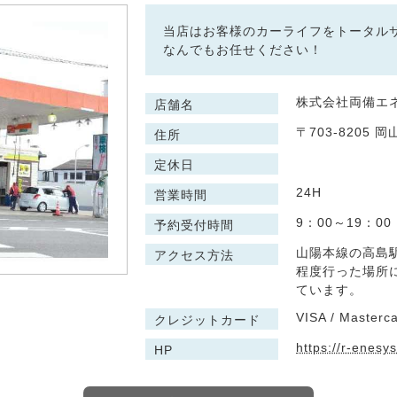
当店はお客様のカーライフをトータル
なんでもお任せください！
株式会社両備エネシ
店舗名
〒703-8205 
住所
定休日
24H
営業時間
9：00～19：00
予約受付時間
山陽本線の高島駅
アクセス方法
程度行った場所
ています。
VISA / Masterca
クレジットカード
https://r-enesy
HP