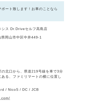
サポート致します！お車のことなら
ス Dr.Driveセルフ高島店
岡山県岡山市中区中井449-1
の北口から、県道219号線を車で3分
にある、ファミリマートの横に位置し
rd / NicoS / DC / JCB
s.com/