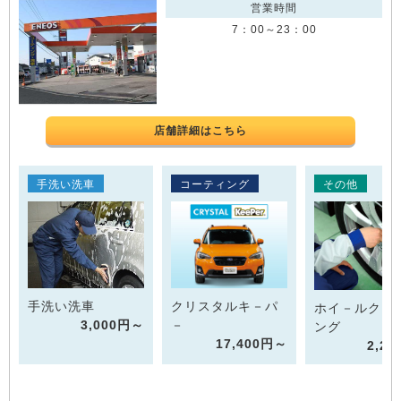
営業時間
7：00～23：00
店舗詳細はこちら
手洗い洗車
コーティング
その他
手洗い洗車
クリスタルキ－パ
ホイ－ルクリ
3,000円～
－
ング
17,400円～
2,2