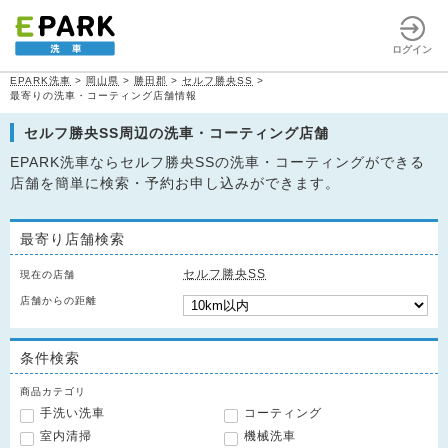
ログイン
EPARK洗車
>
岡山県
>
勝田郡
>
セルフ勝央SS
>
最寄りの洗車・コーティング店舗情報
セルフ勝央SS周辺の洗車・コーティング店舗
EPARK洗車ならセルフ勝央SSの洗車・コーティングができる
店舗を簡単に検索・予約お申し込みができます。
最寄り店舗検索
セルフ勝央SS
現在の店舗
店舗からの距離
条件検索
商品カテゴリ
手洗い洗車
コーティング
室内清掃
機械洗車