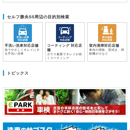
セルフ勝央SS周辺の目的別検索
手洗い洗車対応店舗
コーティング 対応店
室内清掃対応店舗
舗
泡でやさしくキレイにす
車内の掃除、窓拭き、掃
る手洗い洗車
除機がけなど
ガラス被膜でキレイが続
くコーティング
トピックス