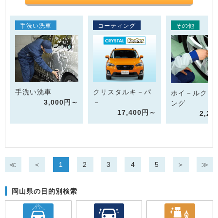
手洗い洗車
コーティング
その他
手洗い洗車
クリスタルキ－パ
ホイ－ルクリ
3,000円～
－
ング
17,400円～
2,2
≪
＜
1
2
3
4
5
＞
≫
岡山県の目的別検索