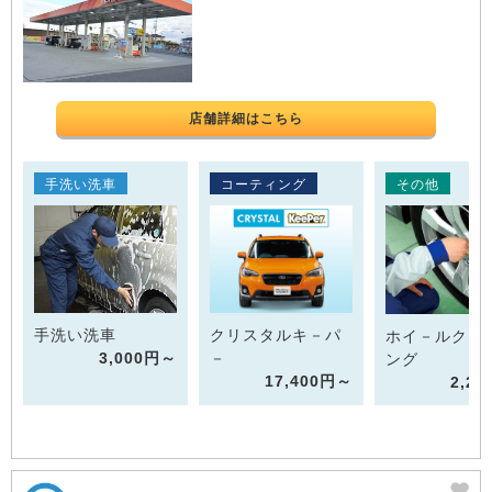
店舗詳細はこちら
手洗い洗車
コーティング
その他
手洗い洗車
クリスタルキ－パ
ホイ－ルクリ
3,000円～
－
ング
17,400円～
2,2