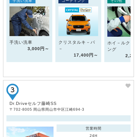
手洗い洗車
コーティング
その他
手洗い洗車
クリスタルキ－パ
ホイ－ルクリ
3,000円～
－
ング
17,400円～
2,2
Dr.Driveセルフ藤崎SS
〒702-8005 岡山県岡山市中区江崎694-3
営業時間
24H