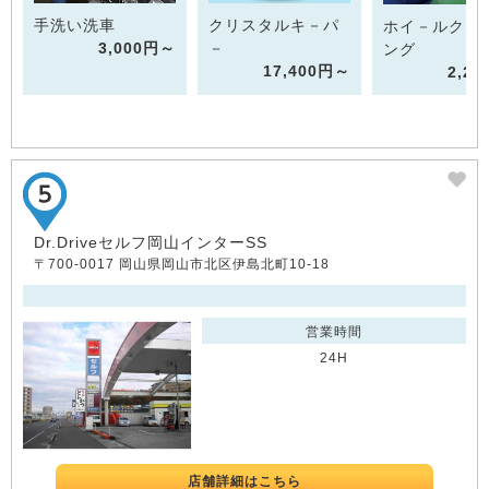
手洗い洗車
クリスタルキ－パ
ホイ－ルクリ
3,000円～
－
ング
17,400円～
2,2
Dr.Driveセルフ岡山インターSS
〒700-0017 岡山県岡山市北区伊島北町10-18
営業時間
24H
店舗詳細はこちら