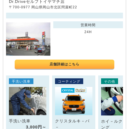
Dr.Driveセルフトイヤマチ店
〒700-0977 岡山県岡山市北区問屋町22
営業時間
24H
店舗詳細はこちら
手洗い洗車
コーティング
その他
手洗い洗車
クリスタルキ－パ
ホイ－ルクリ
3,000円～
－
ング