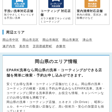
手洗い洗車対応店舗
コーティング 対応店
室内清掃対応店舗
舗
泡でやさしくキレイにす
車内の掃除、窓拭き、掃
る手洗い洗車
除機がけなど
ガラス被膜でキレイが続
くコーティング
周辺エリア
岡山市中区
岡山市北区
岡山市南区
岡山市東区
津山市
瀬戸内市
美作市
苫田郡鏡野町
赤磐市
岡山県のエリア情報
EPARK洗車なら岡山県の洗車・コーティングができる店
舗を簡単に検索・予約お申し込みができます。
安くてお得な洗車・コーティング店舗がたくさん。岡山県の洗車・
コーティングの検索・比較と予約お申込みならEPARK洗車。洗車・
コーティングに関する洗車辞典や、お役立ち情報、キャンペーンな
どのお得な情報も満載です。
岡山県の洗車・コーティング店舗、エネオス（Dr.Drive）、昭和シ
ェル、キーパーの取扱い店舗など、高い技術力・安心の加盟店も揃
っています！