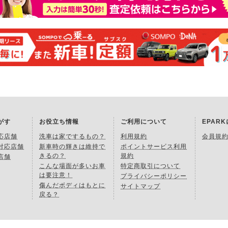
がす
お役立ち情報
ご利用について
EPAR
応店舗
洗車は家でするもの？
利用規約
会員規
対応店舗
新車時の輝きは維持で
ポイントサービス利用
きるの？
規約
店舗
こんな場面が多いお車
特定商取引について
は要注意！
プライバシーポリシー
傷んだボディはもとに
サイトマップ
戻る？