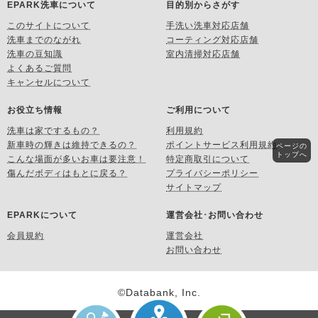
EPARK洗車について
目的別からさがす
このサイトについて
手洗い洗車対応店舗
洗車までのながれ
コーティング対応店舗
洗車の豆知識
室内清掃対応店舗
よくあるご質問
キャンセルについて
お役立ち情報
ご利用について
洗車は家でするもの？
利用規約
新車時の輝きは維持できるの？
ポイントサービス利用規約
ページの
トップへ
こんな場面が多いお車は要注意！
特定商取引について
傷んだボディはもとに戻る？
プライバシーポリシー
サイトマップ
EPARKについて
運営会社･お問い合わせ
会員規約
運営会社
お問い合わせ
©Databank, Inc.