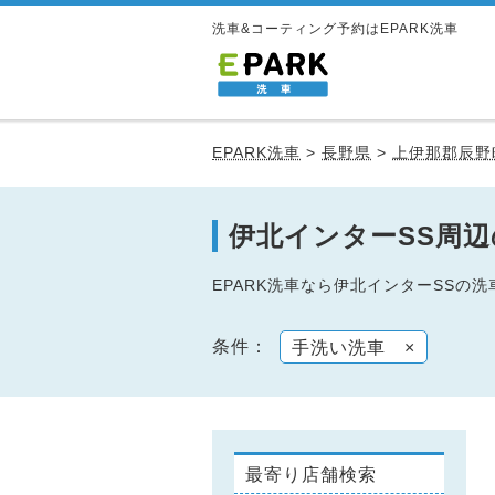
洗車&コーティング予約はEPARK洗車
EPARK洗車
>
長野県
>
上伊那郡辰野
伊北インターSS周
EPARK洗車なら伊北インターSS
条件：
手洗い洗車
×
最寄り店舗検索