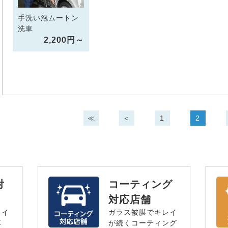
手洗い泡ムートン
洗車
2,200円～
≪
＜
1
2
対
コーティング
対応店舗
レイ
ガラス被膜でキレイ
車
が続くコーティング