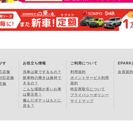
がす
お役立ち情報
ご利用について
EPAR
応店舗
洗車は家でするもの？
利用規約
会員規
対応店舗
新車時の輝きは維持で
ポイントサービス利用
きるの？
規約
店舗
こんな場面が多いお車
特定商取引について
は要注意！
プライバシーポリシー
傷んだボディはもとに
サイトマップ
戻る？