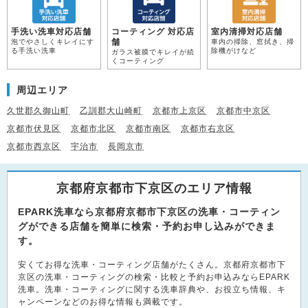
手洗い洗車対応店舗
コーティング 対応店
室内清掃対応店舗
舗
泡でやさしくキレイにす
車内の掃除、窓拭き、掃
る手洗い洗車
除機がけなど
ガラス被膜でキレイが続
くコーティング
周辺エリア
久世郡久御山町
乙訓郡大山崎町
京都市上京区
京都市中京区
京都市伏見区
京都市北区
京都市南区
京都市右京区
京都市西京区
宇治市
長岡京市
京都府京都市下京区のエリア情報
EPARK洗車なら京都府京都市下京区の洗車・コーティン
グができる店舗を簡単に検索・予約お申し込みができま
す。
安くてお得な洗車・コーティング店舗がたくさん。京都府京都市下
京区の洗車・コーティングの検索・比較と予約お申込みならEPARK
洗車。洗車・コーティングに関する洗車辞典や、お役立ち情報、キ
ャンペーンなどのお得な情報も満載です。