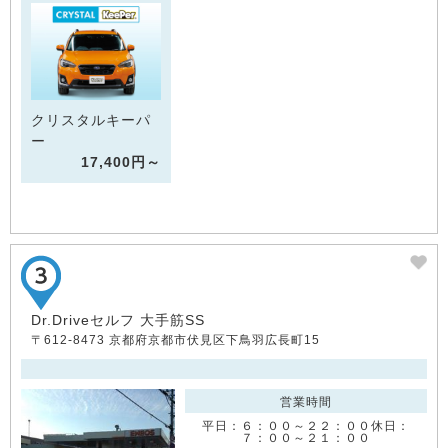
クリスタルキーパ
ー
17,400円～
Dr.Driveセルフ 大手筋SS
〒612-8473 京都府京都市伏見区下鳥羽広長町15
営業時間
平日：６：００～２２：００休日：
７：００～２１：００