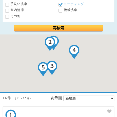
手洗い洗車
コーティング
室内清掃
機械洗車
その他
再検索
表示順
16件
（11～15件）