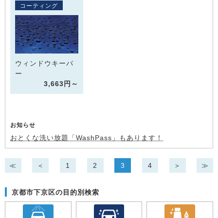
コーティング
ウィンドウキーパ
ー
3,663円～
お知らせ
おとくな洗い放題「WashPass」もあります！
≪
＜
1
2
3
4
＞
≫
京都市下京区の目的別検索