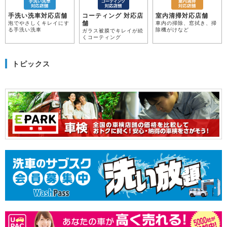
手洗い洗車対応店舗
コーティング 対応店
室内清掃対応店舗
舗
泡でやさしくキレイにす
車内の掃除、窓拭き、掃
る手洗い洗車
除機がけなど
ガラス被膜でキレイが続
くコーティング
トピックス