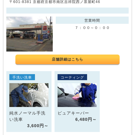
〒601-8381 京都府京都市南区吉祥院西ノ茶屋町46
営業時間
７：００～０：００
店舗詳細はこちら
手洗い洗車
コーティング
純水ノーマル手洗
ピュアキーパー
い洗車
6,480円～
3,600円～