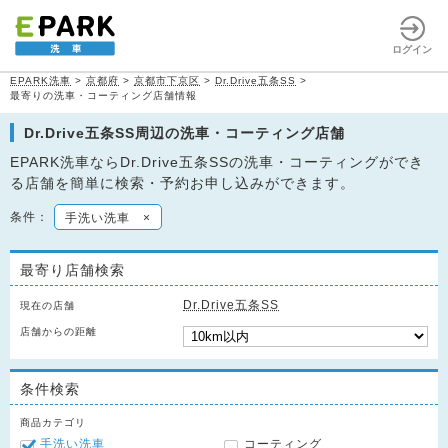
ログイン
EPARK洗車
>
京都府
>
京都市下京区
>
Dr.Drive五条SS
>
最寄りの洗車・コーティング店舗情報
Dr.Drive五条SS周辺の洗車・コーティング店舗
EPARK洗車ならDr.Drive五条SSの洗車・コーティングができ
る店舗を簡単に検索・予約お申し込みができます。
条件：
手洗い洗車
×
最寄り店舗検索
Dr.Drive五条SS
現在の店舗
店舗からの距離
条件検索
商品カテゴリ
手洗い洗車
コーティング