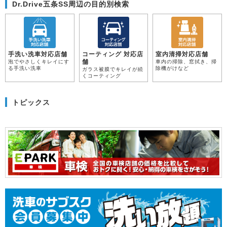
Dr.Drive五条SS周辺の目的別検索
手洗い洗車対応店舗
コーティング 対応店
室内清掃対応店舗
舗
泡でやさしくキレイにす
車内の掃除、窓拭き、掃
る手洗い洗車
除機がけなど
ガラス被膜でキレイが続
くコーティング
トピックス