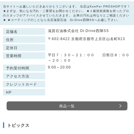
当サイトへお越しいただきありがとうございます。 当店はKeePer PROSHOPです！
★まずは、気になる汚れ・ご要望をお聞かせください。 ★１級技術資格を持ったプロ
のスタッフがアドバイスさせていただきます。 お車の汚れは何なりとご相談ください
★ ★コーティングのことなら当店滋賀石油 Dr.Drive西陣SSへお越し下さい。
滋賀石油株式会社 Dr.Drive西陣SS
店舗名
〒602-8422 京都府京都市上京区山名町813
住所
定休日
平日７：３０～２１：００ 日祭日８：００
営業時間
～２０：００
9:00～20:00
予約受付時間
アクセス方法
クレジットカード
HP
商品一覧
トピックス