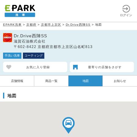
ログイン
EPARK洗車
>
京都府
>
京都市上京区
>
Dr.Drive西陣SS
>
地図
Dr.Drive西陣SS
滋賀石油株式会社
〒602-8422 京都府京都市上京区山名町813
手洗い洗車
コーティング
お気に入り登録
最寄りの店舗をさがす
店舗情報
商品一覧
地図
お知らせ
地図