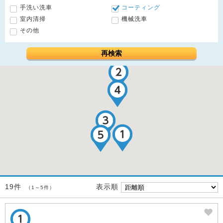
手洗い洗車
コーティング
室内清掃
機械洗車
その他
再検索
表示順
19件
（1～5件）