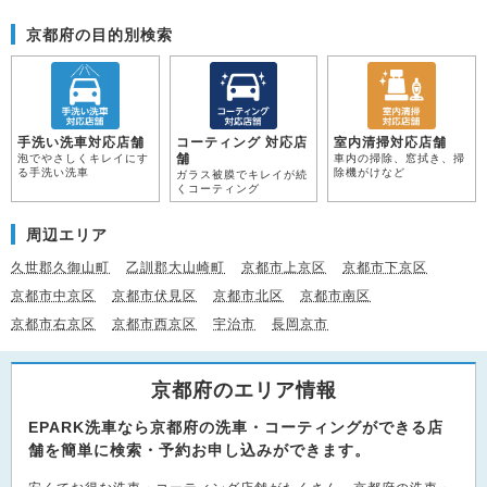
京都府の目的別検索
手洗い洗車対応店舗
コーティング 対応店
室内清掃対応店舗
舗
泡でやさしくキレイにす
車内の掃除、窓拭き、掃
る手洗い洗車
除機がけなど
ガラス被膜でキレイが続
くコーティング
周辺エリア
久世郡久御山町
乙訓郡大山崎町
京都市上京区
京都市下京区
京都市中京区
京都市伏見区
京都市北区
京都市南区
京都市右京区
京都市西京区
宇治市
長岡京市
京都府のエリア情報
EPARK洗車なら京都府の洗車・コーティングができる店
舗を簡単に検索・予約お申し込みができます。