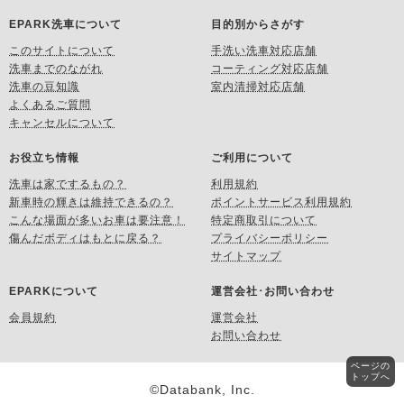
EPARK洗車について
目的別からさがす
このサイトについて
手洗い洗車対応店舗
洗車までのながれ
コーティング対応店舗
洗車の豆知識
室内清掃対応店舗
よくあるご質問
キャンセルについて
お役立ち情報
ご利用について
洗車は家でするもの？
利用規約
新車時の輝きは維持できるの？
ポイントサービス利用規約
こんな場面が多いお車は要注意！
特定商取引について
傷んだボディはもとに戻る？
プライバシーポリシー
サイトマップ
EPARKについて
運営会社･お問い合わせ
会員規約
運営会社
お問い合わせ
ページの
トップへ
©Databank, Inc.