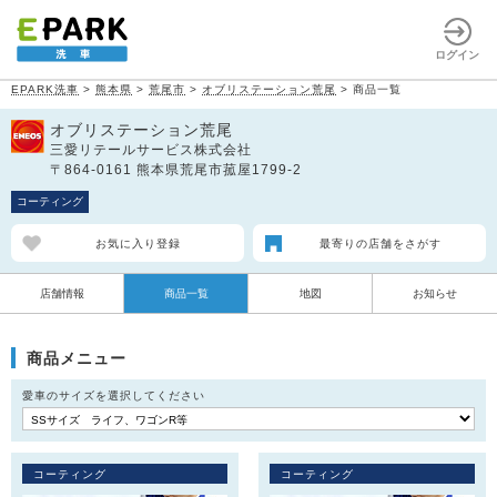
ログイン
EPARK洗車
>
熊本県
>
荒尾市
>
オブリステーション荒尾
>
商品一覧
オブリステーション荒尾
三愛リテールサービス株式会社
〒864-0161 熊本県荒尾市菰屋1799-2
コーティング
お気に入り登録
最寄りの店舗をさがす
店舗情報
商品一覧
地図
お知らせ
商品メニュー
愛車のサイズを選択してください
コーティング
コーティング