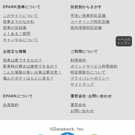
EPARK洗車について
目的別からさがす
このサイトについて
手洗い洗車対応店舗
洗車までのながれ
コーティング対応店舗
洗車の豆知識
室内清掃対応店舗
よくあるご質問
ページの
キャンセルについて
トップへ
お役立ち情報
ご利用について
洗車は家でするもの？
利用規約
新車時の輝きは維持できるの？
ポイントサービス利用規約
こんな場面が多いお車は要注意！
特定商取引について
傷んだボディはもとに戻る？
プライバシーポリシー
サイトマップ
EPARKについて
運営会社･お問い合わせ
会員規約
運営会社
お問い合わせ
©Databank, Inc.