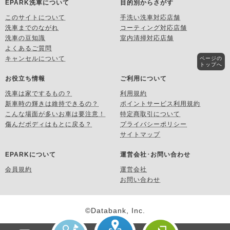
EPARK洗車について
目的別からさがす
このサイトについて
手洗い洗車対応店舗
洗車までのながれ
コーティング対応店舗
洗車の豆知識
室内清掃対応店舗
よくあるご質問
キャンセルについて
ページの
トップへ
お役立ち情報
ご利用について
洗車は家でするもの？
利用規約
新車時の輝きは維持できるの？
ポイントサービス利用規約
こんな場面が多いお車は要注意！
特定商取引について
傷んだボディはもとに戻る？
プライバシーポリシー
サイトマップ
EPARKについて
運営会社･お問い合わせ
会員規約
運営会社
お問い合わせ
©Databank, Inc.