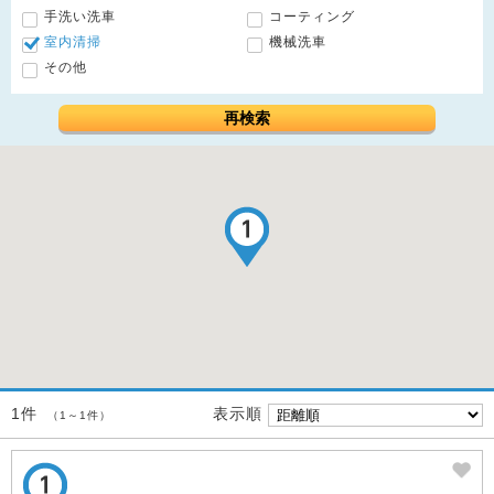
手洗い洗車
コーティング
室内清掃
機械洗車
その他
再検索
表示順
1件
（1～1件）