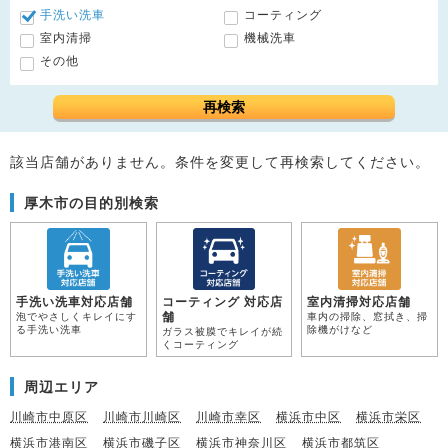
手洗い洗車
コーティング
室内清掃
機械洗車
その他
再検索
該当店舗がありません。条件を変更して再検索してください。
厚木市の目的別検索
手洗い洗車対応店舗
コーティング 対応店
室内清掃対応店舗
舗
泡でやさしくキレイにす
車内の掃除、窓拭き、掃
る手洗い洗車
除機がけなど
ガラス被膜でキレイが続
くコーティング
周辺エリア
川崎市中原区
川崎市川崎区
川崎市幸区
横浜市中区
横浜市栄区
横浜市港南区
横浜市磯子区
横浜市神奈川区
横浜市都筑区