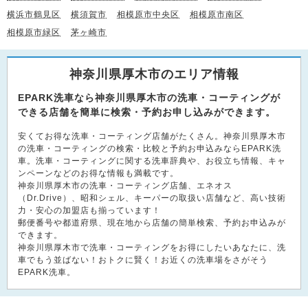
横浜市鶴見区
横須賀市
相模原市中央区
相模原市南区
相模原市緑区
茅ヶ崎市
神奈川県厚木市のエリア情報
EPARK洗車なら神奈川県厚木市の洗車・コーティングが
できる店舗を簡単に検索・予約お申し込みができます。
安くてお得な洗車・コーティング店舗がたくさん。神奈川県厚木市
の洗車・コーティングの検索・比較と予約お申込みならEPARK洗
車。洗車・コーティングに関する洗車辞典や、お役立ち情報、キャ
ンペーンなどのお得な情報も満載です。
神奈川県厚木市の洗車・コーティング店舗、エネオス
（Dr.Drive）、昭和シェル、キーパーの取扱い店舗など、高い技術
力・安心の加盟店も揃っています！
郵便番号や都道府県、現在地から店舗の簡単検索、予約お申込みが
できます。
神奈川県厚木市で洗車・コーティングをお得にしたいあなたに、洗
車でもう並ばない！おトクに賢く！お近くの洗車場をさがそう
EPARK洗車。