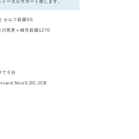
をトータルサポート致します。
 セルフ萩園SS
 神奈川県茅ヶ崎市萩園1270
車で５分
ercard,NicoS,DC,JCB