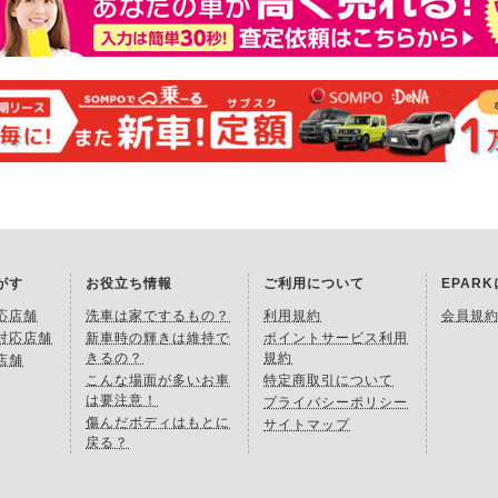
がす
お役立ち情報
ご利用について
EPAR
応店舗
洗車は家でするもの？
利用規約
会員規
対応店舗
新車時の輝きは維持で
ポイントサービス利用
きるの？
規約
店舗
こんな場面が多いお車
特定商取引について
は要注意！
プライバシーポリシー
傷んだボディはもとに
サイトマップ
戻る？