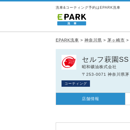
洗車&コーティング予約はEPARK洗車
EPARK洗車
>
神奈川県
>
茅ヶ崎市
セルフ萩園SS
昭和礦油株式会社
〒253-0071 神奈川県
コーティング
店舗情報