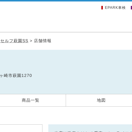
EPARK車検
>
セルフ萩園SS
>
店舗情報
茅ヶ崎市萩園1270
商品一覧
地図