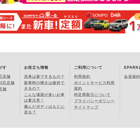
がす
お役立ち情報
ご利用について
EPAR
応店舗
洗車は家でするもの？
利用規約
会員規
対応店舗
新車時の輝きは維持で
ポイントサービス利用
きるの？
規約
店舗
こんな場面が多いお車
特定商取引について
は要注意！
プライバシーポリシー
傷んだボディはもとに
サイトマップ
戻る？