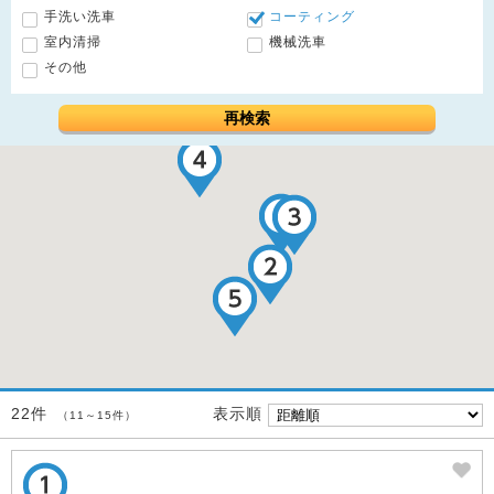
手洗い洗車
コーティング
室内清掃
機械洗車
その他
再検索
表示順
22件
（11～15件）