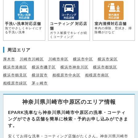
手洗い洗車対応店舗
コーティング 対応店
室内清掃対応店舗
舗
泡でやさしくキレイにす
車内の掃除、窓拭き、掃
る手洗い洗車
除機がけなど
ガラス被膜でキレイが続
くコーティング
周辺エリア
厚木市
川崎市川崎区
川崎市幸区
横浜市中区
横浜市栄区
横浜市港南区
横浜市磯子区
横浜市神奈川区
横浜市都筑区
横浜市鶴見区
横須賀市
相模原市中央区
相模原市南区
相模原市緑区
茅ヶ崎市
神奈川県川崎市中原区のエリア情報
EPARK洗車なら神奈川県川崎市中原区の洗車・コーティ
ングができる店舗を簡単に検索・予約お申し込みができま
す。
安くてお得な洗車・コーティング店舗がたくさん。神奈川県川崎市