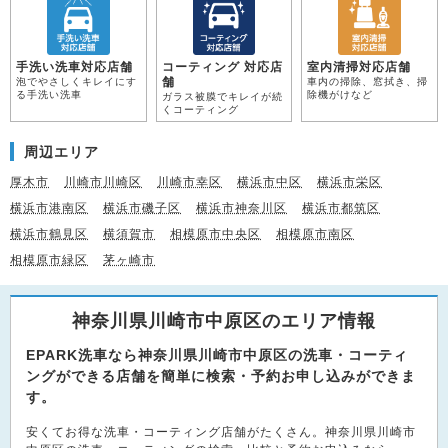
手洗い洗車対応店舗
コーティング 対応店
室内清掃対応店舗
舗
泡でやさしくキレイにす
車内の掃除、窓拭き、掃
る手洗い洗車
除機がけなど
ガラス被膜でキレイが続
くコーティング
周辺エリア
厚木市
川崎市川崎区
川崎市幸区
横浜市中区
横浜市栄区
横浜市港南区
横浜市磯子区
横浜市神奈川区
横浜市都筑区
横浜市鶴見区
横須賀市
相模原市中央区
相模原市南区
相模原市緑区
茅ヶ崎市
神奈川県川崎市中原区のエリア情報
EPARK洗車なら神奈川県川崎市中原区の洗車・コーティ
ングができる店舗を簡単に検索・予約お申し込みができま
す。
安くてお得な洗車・コーティング店舗がたくさん。神奈川県川崎市