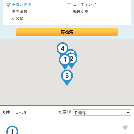
手洗い洗車
コーティング
室内清掃
機械洗車
その他
再検索
表示順
8件
（1～5件）