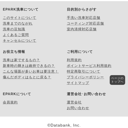
EPARK洗車について
目的別からさがす
このサイトについて
手洗い洗車対応店舗
洗車までのながれ
コーティング対応店舗
洗車の豆知識
室内清掃対応店舗
よくあるご質問
キャンセルについて
お役立ち情報
ご利用について
洗車は家でするもの？
利用規約
新車時の輝きは維持できるの？
ポイントサービス利用規約
こんな場面が多いお車は要注意！
特定商取引について
傷んだボディはもとに戻る？
プライバシーポリシー
ページの
トップへ
サイトマップ
EPARKについて
運営会社･お問い合わせ
会員規約
運営会社
お問い合わせ
©Databank, Inc.