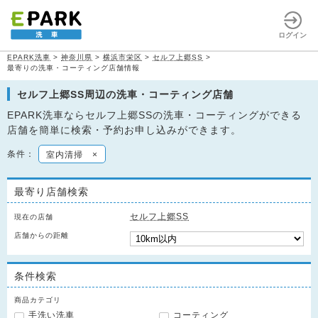
ログイン
EPARK洗車
>
神奈川県
>
横浜市栄区
>
セルフ上郷SS
>
最寄りの洗車・コーティング店舗情報
セルフ上郷SS周辺の洗車・コーティング店舗
EPARK洗車ならセルフ上郷SSの洗車・コーティングができる
店舗を簡単に検索・予約お申し込みができます。
条件：
室内清掃
×
最寄り店舗検索
セルフ上郷SS
現在の店舗
店舗からの距離
条件検索
商品カテゴリ
手洗い洗車
コーティング