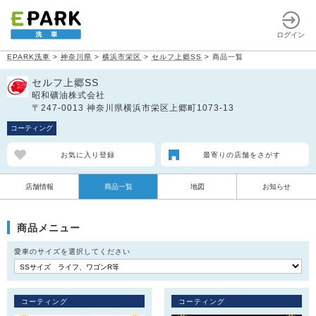
ログイン
EPARK洗車
>
神奈川県
>
横浜市栄区
>
セルフ上郷SS
>
商品一覧
セルフ上郷SS
昭和礦油株式会社
〒247-0013 神奈川県横浜市栄区上郷町1073-13
コーティング
お気に入り登録
最寄りの店舗をさがす
店舗情報
商品一覧
地図
お知らせ
商品メニュー
愛車のサイズを選択してください
コーティング
コーティング