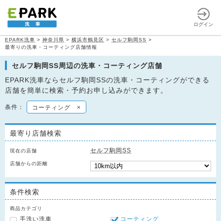
ログイン
EPARK洗車
>
神奈川県
>
横浜市鶴見区
>
セルフ駒岡SS
>
最寄りの洗車・コーティング店舗情報
セルフ駒岡SS周辺の洗車・コーティング店舗
EPARK洗車ならセルフ駒岡SSの洗車・コーティングができる
店舗を簡単に検索・予約お申し込みができます。
条件：
コーティング
×
最寄り店舗検索
セルフ駒岡SS
現在の店舗
店舗からの距離
条件検索
商品カテゴリ
手洗い洗車
コーティング