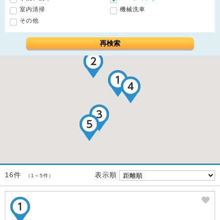
室内清掃
機械洗車
その他
再検索
表示順
16件
（1～5件）