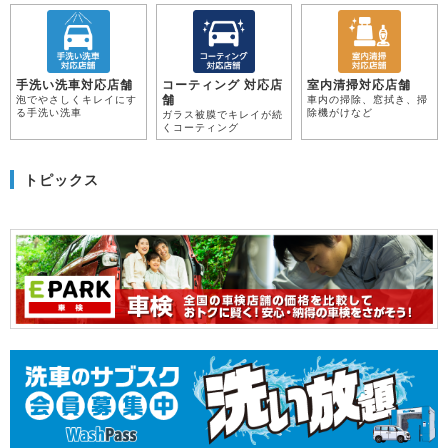
手洗い洗車対応店舗
コーティング 対応店
室内清掃対応店舗
舗
泡でやさしくキレイにす
車内の掃除、窓拭き、掃
る手洗い洗車
除機がけなど
ガラス被膜でキレイが続
くコーティング
トピックス