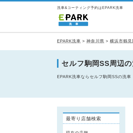
洗車&コーティング予約はEPARK洗車
EPARK洗車
>
神奈川県
>
横浜市鶴見
セルフ駒岡SS周辺
EPARK洗車ならセルフ駒岡SSの
最寄り店舗検索
現在の店舗