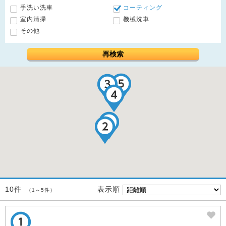
手洗い洗車
コーティング
室内清掃
機械洗車
その他
再検索
表示順
10件
（1～5件）