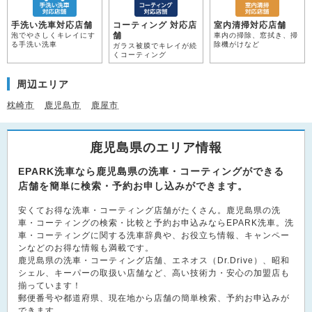
手洗い洗車対応店舗
コーティング 対応店
室内清掃対応店舗
舗
泡でやさしくキレイにす
車内の掃除、窓拭き、掃
る手洗い洗車
除機がけなど
ガラス被膜でキレイが続
くコーティング
周辺エリア
枕崎市
鹿児島市
鹿屋市
鹿児島県のエリア情報
EPARK洗車なら鹿児島県の洗車・コーティングができる
店舗を簡単に検索・予約お申し込みができます。
安くてお得な洗車・コーティング店舗がたくさん。鹿児島県の洗
車・コーティングの検索・比較と予約お申込みならEPARK洗車。洗
車・コーティングに関する洗車辞典や、お役立ち情報、キャンペー
ンなどのお得な情報も満載です。
鹿児島県の洗車・コーティング店舗、エネオス（Dr.Drive）、昭和
シェル、キーパーの取扱い店舗など、高い技術力・安心の加盟店も
揃っています！
郵便番号や都道府県、現在地から店舗の簡単検索、予約お申込みが
できます。