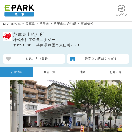
ログイン
EPARK洗車
>
兵庫県
>
芦屋市
>
芦屋東山給油所
>
店舗情報
芦屋東山給油所
株式会社宇佐美エナジー
〒659-0091 兵庫県芦屋市東山町7-29
お気に入り登録
最寄りの店舗をさがす
店舗情報
商品一覧
地図
お知らせ