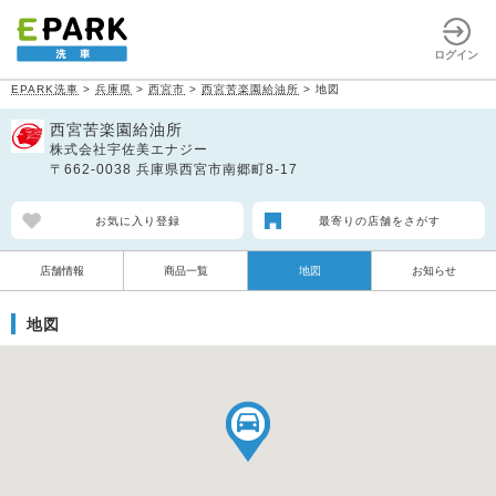
ログイン
EPARK洗車
>
兵庫県
>
西宮市
>
西宮苦楽園給油所
>
地図
西宮苦楽園給油所
株式会社宇佐美エナジー
〒662-0038 兵庫県西宮市南郷町8-17
お気に入り登録
最寄りの店舗をさがす
店舗情報
商品一覧
地図
お知らせ
地図