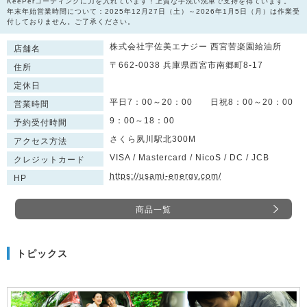
KeePerコーティングに力を入れています！上質な手洗い洗車で支持を得ています。
年末年始営業時間について：2025年12月27日（土）～2026年1月5日（月）は作業受
付しておりません。ご了承ください。
株式会社宇佐美エナジー 西宮苦楽園給油所
店舗名
〒662-0038 兵庫県西宮市南郷町8-17
住所
定休日
平日7：00～20：00 日祝8：00～20：00
営業時間
9：00～18：00
予約受付時間
さくら夙川駅北300M
アクセス方法
VISA / Mastercard / NicoS / DC / JCB
クレジットカード
https://usami-energy.com/
HP
商品一覧
トピックス