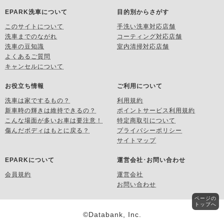
EPARK洗車について
目的別からさがす
このサイトについて
手洗い洗車対応店舗
洗車までのながれ
コーティング対応店舗
洗車の豆知識
室内清掃対応店舗
よくあるご質問
キャンセルについて
お役立ち情報
ご利用について
洗車は家でするもの？
利用規約
新車時の輝きは維持できるの？
ポイントサービス利用規約
こんな場面が多いお車は要注意！
特定商取引について
傷んだボディはもとに戻る？
プライバシーポリシー
サイトマップ
EPARKについて
運営会社･お問い合わせ
会員規約
運営会社
お問い合わせ
ページの
トップへ
©Databank, Inc.